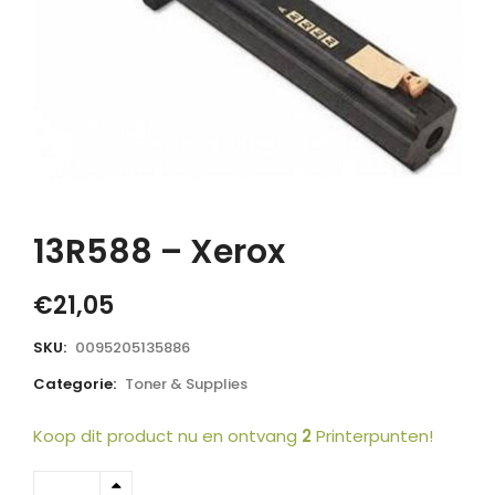
13R588 – Xerox
€
21,05
SKU:
0095205135886
Categorie:
Toner & Supplies
Koop dit product nu en ontvang
2
Printerpunten!
13R588