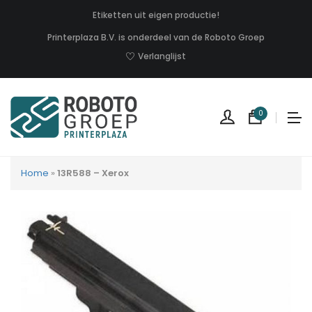
Etiketten uit eigen productie!
Printerplaza B.V. is onderdeel van de Roboto Groep
Verlanglijst
0
Home
»
13R588 – Xerox
Geen
produc
in
uw
winkel