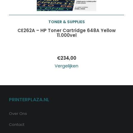
TONER & SUPPLIES
Toevoegen aan
CE262A – HP Toner Cartridge 648A Yellow
11.000vel
winkelwagen
€
234,00
Vergelijken
PRINTERPLAZA.NL
Over Ons
Contact