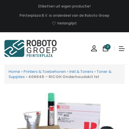
Etiketten uit eigen productie!
Printerplaza B.V. is onderdeel van de Roboto Groep
Verlanglijst
0
Home
»
Printers & Toebehoren
»
Inkt & Toners
»
Toner &
Supplies
»
406645 – RICOH Onderhoudskit 1st
Geen
produc
in
uw
winkel