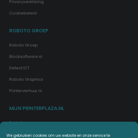
Privacyverklaring
Cookiebeleid
ROBOTO GROEP
Roboto Groep
Blocksoftware.nl
Detect ICT
Roboto Graphics
Printerverhuur.nl
MIJN PRINTERPLAZA.NL
Bestellingen
Mijn Printerpunten
We gebruiken cookies om uw website en onze service te