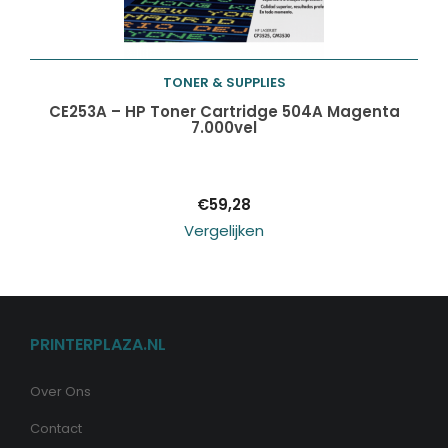
TONER & SUPPLIES
Toevoegen aan
CE253A – HP Toner Cartridge 504A Magenta
7.000vel
winkelwagen
€
59,28
Vergelijken
PRINTERPLAZA.NL
Over Ons
Contact