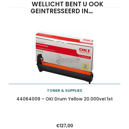
WELLICHT BENT U OOK
GEINTRESSEERD IN…
Producten
ZOEKEN
zoeken
TONER & SUPPLIES
Toevoegen aan
44064009 – OKI Drum Yellow 20.000vel 1st
winkelwagen
€
127,00