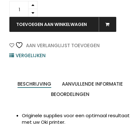
44064012
-
OKI
Drum
TOEVOEGEN AAN WINKELWAGEN
Black
20.000vel
1st
AAN VERLANGLIJST TOEVOEGEN
quantity
VERGELIJKEN
BESCHRIJVING
AANVULLENDE INFORMATIE
BEOORDELINGEN
Originele supplies voor een optimaal resultaat
met uw Oki printer.