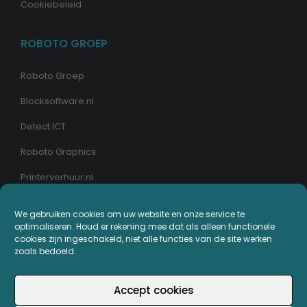
Cookiebeleid
ROBOTO GROEP
Roboto Groep
Blocksoftware.nl
Detect ICT
Roboto Graphics
Printerverhuur.nl
We gebruiken cookies om uw website en onze service te
MIJN PRINTERPLAZA.NL
optimaliseren. Houd er rekening mee dat als alleen functionele
cookies zijn ingeschakeld, niet alle functies van de site werken
Bestellingen
zoals bedoeld.
Mijn Printerpunten
Accept cookies
Retouren