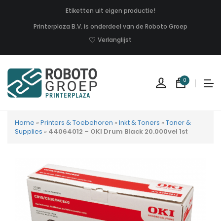
Etiketten uit eigen productie!
Printerplaza B.V. is onderdeel van de Roboto Groep
Verlanglijst
0
Home
»
Printers & Toebehoren
»
Inkt & Toners
»
Toner &
Supplies
»
44064012 – OKI Drum Black 20.000vel 1st
Geen
produc
in
uw
winkel