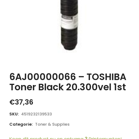
6AJ00000066 – TOSHIBA
Toner Black 20.300vel 1st
€
37,36
SKU:
4519232139533
Categorie:
Toner & Supplies
Koop dit product nu en ontvang
3
Printerpunten!