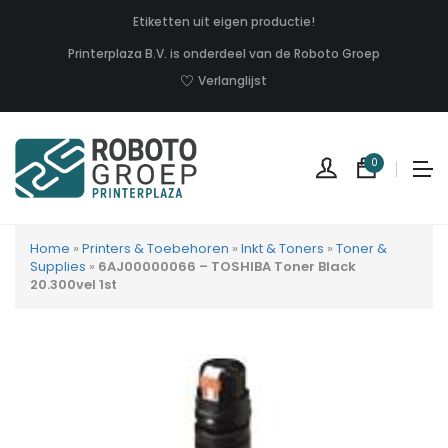
Etiketten uit eigen productie!
Printerplaza B.V. is onderdeel van de Roboto Groep
Verlanglijst
0
Home
»
Printers & Toebehoren
»
Inkt & Toners
»
Toner &
Supplies
»
6AJ00000066 – TOSHIBA Toner Black
20.300vel 1st
Geen
produc
in
uw
winkel