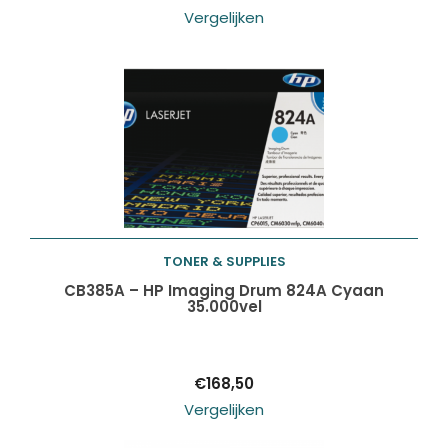
Vergelijken
TONER & SUPPLIES
Toevoegen aan
CB385A – HP Imaging Drum 824A Cyaan
35.000vel
winkelwagen
€
168,50
Vergelijken