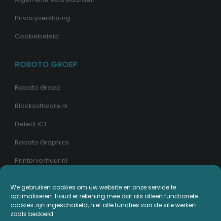
Privacyverklaring
Cookiebeleid
ROBOTO GROEP
Roboto Groep
Blocksoftware.nl
Detect ICT
Roboto Graphics
Printerverhuur.nl
We gebruiken cookies om uw website en onze service te
MIJN PRINTERPLAZA.NL
optimaliseren. Houd er rekening mee dat als alleen functionele
cookies zijn ingeschakeld, niet alle functies van de site werken
Bestellingen
zoals bedoeld.