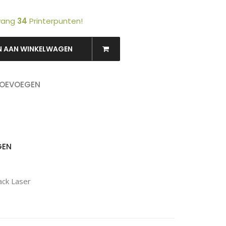
tvang
34
Printerpunten!
N AAN WINKELWAGEN
OEKEN
TOEVOEGEN
GEN
ack Laser