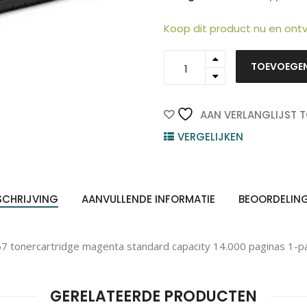
Koop dit product nu en on
75P6873
TOEVOEGE
ten
-
Z
n
RICOH
Toner
Cartridge
AAN VERLANGLIJST 
Magenta
VERGELIJKEN
14.000vel
1st
quantity
SCHRIJVING
AANVULLENDE INFORMATIE
BEOORDELIN
 tonercartridge magenta standard capacity 14.000 paginas 1-p
GERELATEERDE PRODUCTEN