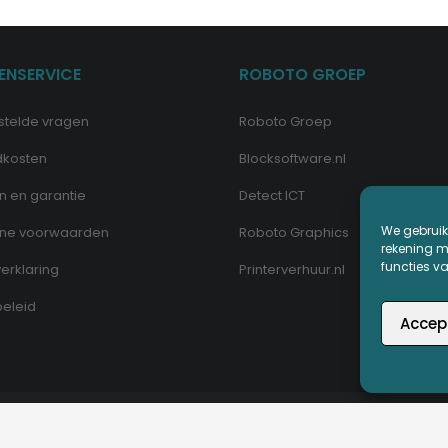
ENSERVICE
ROBOTO GROEP
stelde vragen
Roboto Groep
dkosten
Blocksoftware.nl
n en garantie
Detect ICT
We gebruik
ne voorwaarden
Roboto Graphics
rekening me
functies v
erklaring
Printerverhuur.nl
eleid
Accep