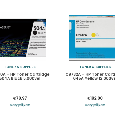
TONER & SUPPLIES
TONER & SUPPLIES
Toevoegen aan
Toevoegen aan
0A – HP Toner Cartridge
C9732A – HP Toner Cart
504A Black 5.000vel
645A Yellow 12.000ve
winkelwagen
winkelwagen
€
78,97
€
182,00
Vergelijken
Vergelijken