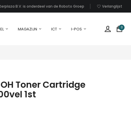
nterplaza B.V. is onderdeel van de Roboto Groep
Verlanglijst
0
EL
MAGAZIJN
ICT
I-POS
COH Toner Cartridge
0vel 1st
G
p
i
u
w