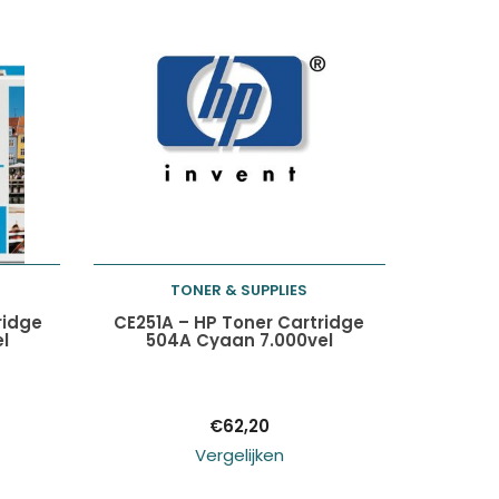
TONER & SUPPLIES
Toevoegen aan
ridge
CE251A – HP Toner Cartridge
l
504A Cyaan 7.000vel
winkelwagen
€
62,20
Vergelijken