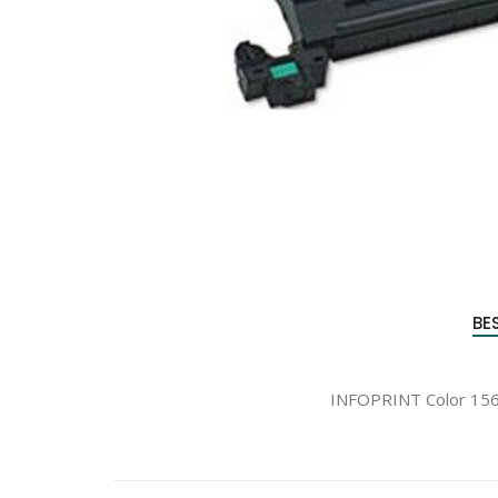
Produc
zoeke
BE
INFOPRINT Color 1567