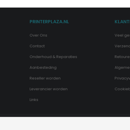
PRINTERPLAZA.NL
KLANT
Over Ons
Veel ge
Contact
Verzen
Onderhoud & Reparaties
Retoure
Aanbesteding
Algeme
Reseller worden
Privacyv
Leverancier worden
Cookieb
Links
© Copyright - Printerplaza.nl