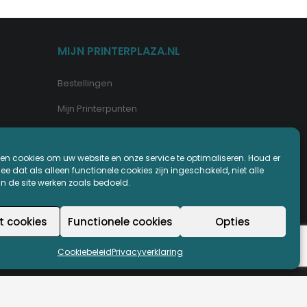
MIJN PRINTERPLAZA.NL
Bestellingen
Mijn Printerpunten
Retouren
en cookies om uw website en onze service te optimaliseren. Houd er
Wachtwoord vergeten
e dat als alleen functionele cookies zijn ingeschakeld, niet alle
an de site werken zoals bedoeld.
t cookies
Functionele cookies
Opties
Cookiebeleid
Privacyverklaring