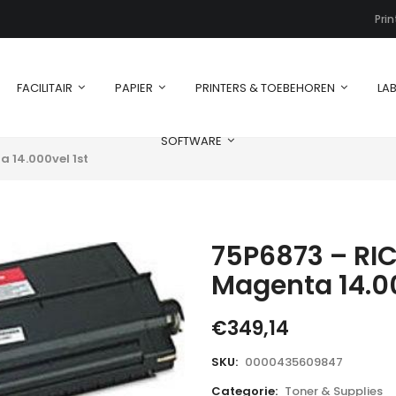
Pri
FACILITAIR
PAPIER
PRINTERS & TOEBEHOREN
LAB
SOFTWARE
 14.000vel 1st
75P6873 – RI
Magenta 14.00
€
349,14
SKU:
0000435609847
Categorie:
Toner & Supplies