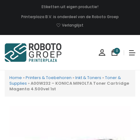
Etiketten uit eigen productie!
Printerplaza B.V. is onderdeel van de Roboto Groep
Verlanglijst
0
Home
»
Printers & Toebehoren
»
Inkt & Toners
»
Toner &
Supplies
»
A00W232 – KONICA MINOLTA Toner Cartridge
Magenta 4.500vel 1st
Geen
produc
in
uw
winkel