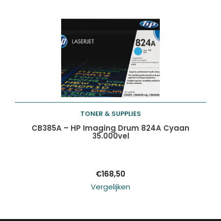
TONER & SUPPLIES
Toevoegen aan
CB385A – HP Imaging Drum 824A Cyaan
35.000vel
winkelwagen
€
168,50
Vergelijken