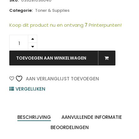
SKU:
039281036040
Categorie:
Toner & Supplies
Koop dit product nu en ontvang
7
Printerpunten!
A00W232
-
KONICA
MINOLTA
TOEVOEGEN AAN WINKELWAGEN
Toner
Cartridge
Magenta
AAN VERLANGLIJST TOEVOEGEN
4.500vel
VERGELIJKEN
1st
quantity
BESCHRIJVING
AANVULLENDE INFORMATIE
BEOORDELINGEN