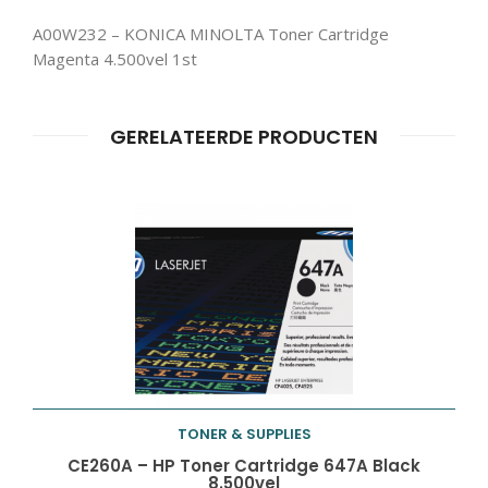
A00W232 – KONICA MINOLTA Toner Cartridge
Magenta 4.500vel 1st
Producten
ZOEKEN
zoeken
GERELATEERDE PRODUCTEN
TONER & SUPPLIES
Toevoegen aan
CE260A – HP Toner Cartridge 647A Black
8.500vel