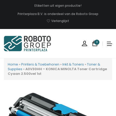
Etiketten uit eigen productie!
Printerplaza B.V. is onderdeel van de Roboto Groep
Verlanglijst
0
Home
»
Printers & Toebehoren
»
Inkt & Toners
»
Toner &
Supplies
»
A0V30HH – KONICA MINOLTA Toner Cartridge
Cyaan 2.500vel 1st
Geen
produc
in
uw
winkel