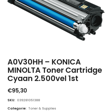
A0V30HH – KONICA
MINOLTA Toner Cartridge
Cyaan 2.500vel 1st
€
95,30
SKU:
039281051388
Categorie:
Toner & Supplies