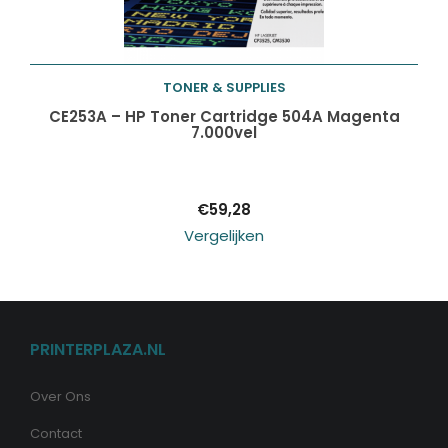
TONER & SUPPLIES
Toevoegen aan
CE253A – HP Toner Cartridge 504A Magenta
7.000vel
winkelwagen
€
59,28
Vergelijken
PRINTERPLAZA.NL
Over Ons
Contact