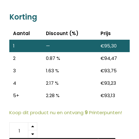
Korting
Aantal
Discount (%)
Prijs
1
—
€
95,30
2
0.87 %
€
94,47
3
1.63 %
€
93,75
4
2.17 %
€
93,23
5+
2.28 %
€
93,13
Koop dit product nu en ontvang
9
Printerpunten!
A0V30HH
-
KONICA