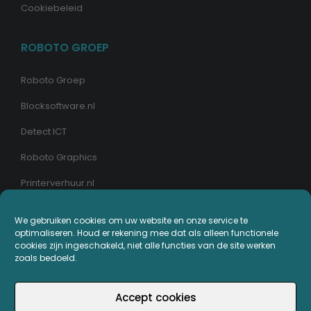
Cookiebeleid
ROBOTO GROEP
Roboto Groep
Blocksoftware.nl
Detect ICT
Roboto Graphics
Printerverhuur.nl
We gebruiken cookies om uw website en onze service te
MIJN PRINTERPLAZA.NL
optimaliseren. Houd er rekening mee dat als alleen functionele
cookies zijn ingeschakeld, niet alle functies van de site werken
Bestellingen
zoals bedoeld.
Mijn Printerpunten
Accept cookies
Retouren