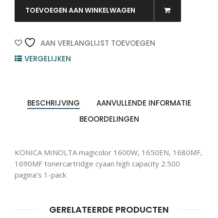
MINOLTA
TOEVOEGEN AAN WINKELWAGEN
Toner
Cartridge
Cyaan
AAN VERLANGLIJST TOEVOEGEN
2.500vel
VERGELIJKEN
Producten
1st
ZOEKEN
zoeken
quantity
BESCHRIJVING
AANVULLENDE INFORMATIE
BEOORDELINGEN
KONICA MINOLTA magicolor 1600W, 1650EN, 1680MF,
1690MF tonercartridge cyaan high capacity 2.500
pagina’s 1-pack
GERELATEERDE PRODUCTEN