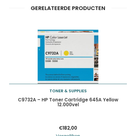
GERELATEERDE PRODUCTEN
Producten
ZOEKEN
zoeken
TONER & SUPPLIES
Toevoegen aan
C9732A – HP Toner Cartridge 645A Yellow
12.000vel
winkelwagen
€
182,00
Vergelijken