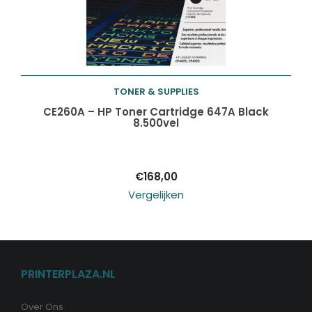
TONER & SUPPLIES
Toevoegen aan
CE260A – HP Toner Cartridge 647A Black
8.500vel
winkelwagen
€
168,00
Vergelijken
PRINTERPLAZA.NL
Over Ons