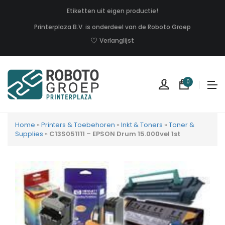
Etiketten uit eigen productie!
Printerplaza B.V. is onderdeel van de Roboto Groep
Verlanglijst
0
Home
»
Printers & Toebehoren
»
Inkt & Toners
»
Toner &
Supplies
»
C13S051111 – EPSON Drum 15.000vel 1st
Geen
produc
in
uw
winkel