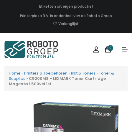
Etiketten uit eigen productie!
Printerplaza B.V. is onderdeel van de Roboto Groep
Verlanglijst
0
Home
»
Printers & Toebehoren
»
Inkt & Toners
»
Toner &
Supplies
»
C5200MS – LEXMARK Toner Cartridge
Magenta 1.500vel 1st
Geen
produc
in
uw
winkel