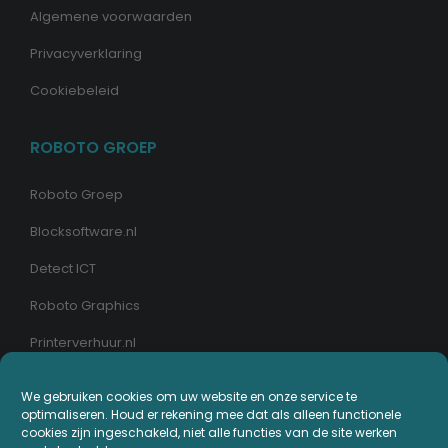
Algemene voorwaarden
Privacyverklaring
Cookiebeleid
ROBOTO GROEP
Roboto Groep
Blocksoftware.nl
Detect ICT
Roboto Graphics
Printerverhuur.nl
MIJN PRINTERPLAZA.NL
We gebruiken cookies om uw website en onze service te
optimaliseren. Houd er rekening mee dat als alleen functionele
cookies zijn ingeschakeld, niet alle functies van de site werken
Bestellingen