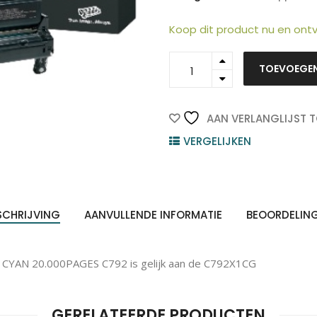
Koop dit product nu en on
C792X6CG
TOEVOEGE
-
ten
Z
n
LEXMARK
Toner
Cyaan
AAN VERLANGLIJST 
20.000vel
VERGELIJKEN
1st
quantity
SCHRIJVING
AANVULLENDE INFORMATIE
BEOORDELIN
YAN 20.000PAGES C792 is gelijk aan de C792X1CG
GERELATEERDE PRODUCTEN