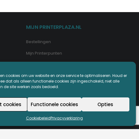
MIJN PRINTERPLAZA.NL
Bestellingen
Mijn Printerpunten
Retouren
en cookies om uw website en onze service te optimaliseren. Houd er
Wachtwoord vergeten
e dat als alleen functionele cookies zijn ingeschakeld, niet alle
an de site werken zoals bedoeld.
t cookies
Functionele cookies
Opties
Cookiebeleid
Privacyverklaring