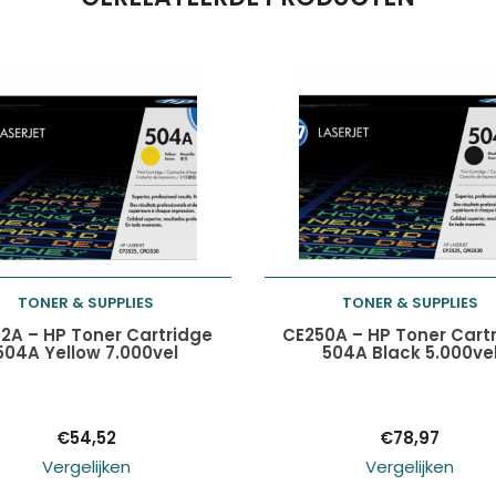
TONER & SUPPLIES
TONER & SUPPLIES
Toevoegen aan
Toevoegen aan
2A – HP Toner Cartridge
CE250A – HP Toner Cart
504A Yellow 7.000vel
504A Black 5.000ve
winkelwagen
winkelwagen
€
54,52
€
78,97
Vergelijken
Vergelijken