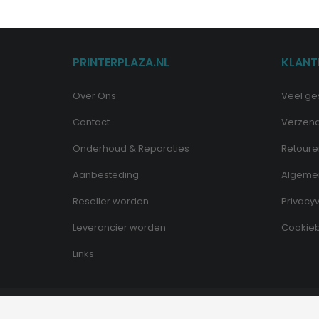
PRINTERPLAZA.NL
KLANT
Over Ons
Veel ge
Contact
Verzen
Onderhoud & Reparaties
Retoure
Aanbesteding
Algeme
Reseller worden
Privacyv
Leverancier worden
Cookieb
Links