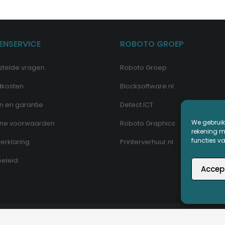
ENSERVICE
ROBOTO GROEP
stelde vragen
Roboto Groep
dkosten
Blocksoftware.nl
n en garantie
Detect ICT
We gebruik
ne voorwaarden
Roboto Graphics
rekening me
functies v
erklaring
Printerverhuur.nl
eleid
Accep