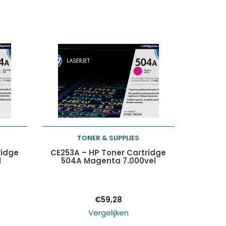
TONER & SUPPLIES
Toevoegen aan
ridge
CE253A – HP Toner Cartridge
l
504A Magenta 7.000vel
winkelwagen
€
59,28
Vergelijken