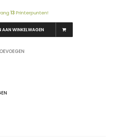
tvang
13
Printerpunten!
N AAN WINKELWAGEN
OEKEN
TOEVOEGEN
GEN