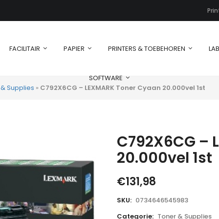
Pri
FACILITAIR
PAPIER
PRINTERS & TOEBEHOREN
LAB
SOFTWARE
 & Supplies
»
C792X6CG – LEXMARK Toner Cyaan 20.000vel 1st
C792X6CG – 
20.000vel 1st
€
131,98
SKU:
0734646545983
Categorie:
Toner & Supplies