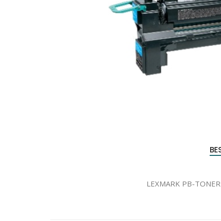
Produc
zoeke
BE
LEXMARK PB-TONER C