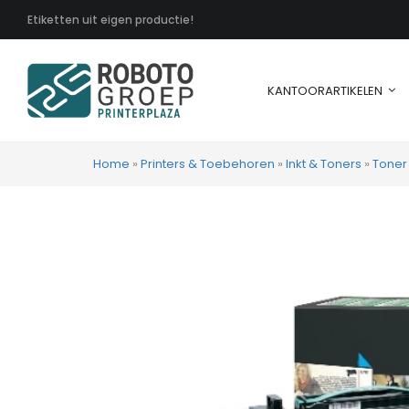
Etiketten uit eigen productie!
KANTOORARTIKELEN
Home
»
Printers & Toebehoren
»
Inkt & Toners
»
Toner