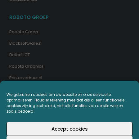
ROBOTO GROEP
Roboto Groep
Blocksoftware.nl
Detect ICT
Roboto Graphics
Printerverhuur.nl
MIJN PRINTERPLAZA.NL
We gebruiken cookies om uw website en onze service te
optimaliseren. Houd er rekening mee dat als alleen functionele
cookies zijn ingeschakeld, niet alle functies van de site werken
Bestellingen
zoals bedoeld.
Mijn Printerpunten
Accept cookies
Retouren