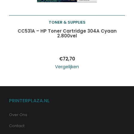
TONER & SUPPLIES
Toevoegen aan
CC531A – HP Toner Cartridge 304A Cyaan
2.800vel
winkelwagen
€
72,70
Vergelijken
PRINTERPLAZA.NL
Over Ons
Contact