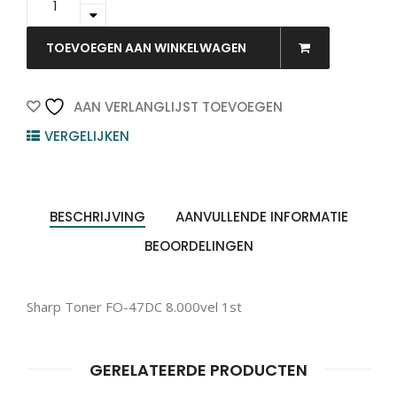
47DC
-
SHARP
TOEVOEGEN AAN WINKELWAGEN
Toner
Black
8.000vel
AAN VERLANGLIJST TOEVOEGEN
1st
VERGELIJKEN
quantity
BESCHRIJVING
AANVULLENDE INFORMATIE
BEOORDELINGEN
Sharp Toner FO-47DC 8.000vel 1st
GERELATEERDE PRODUCTEN
Producten
ZOEKEN
zoeken