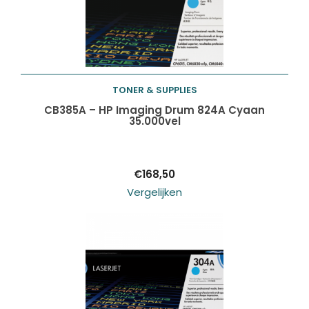
TONER & SUPPLIES
Toevoegen aan
CB385A – HP Imaging Drum 824A Cyaan
35.000vel
winkelwagen
€
168,50
Vergelijken