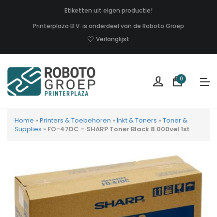
Etiketten uit eigen productie!
Printerplaza B.V. is onderdeel van de Roboto Groep
Verlanglijst
0
Home
»
Printers & Toebehoren
»
Inkt & Toners
»
Toner &
Supplies
»
FO-47DC – SHARP Toner Black 8.000vel 1st
Geen
produc
in
uw
winkel