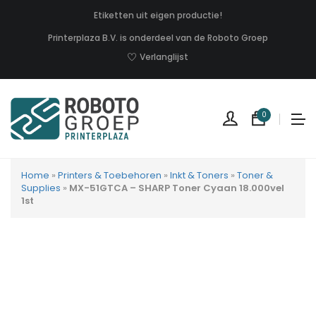
Etiketten uit eigen productie!
Printerplaza B.V. is onderdeel van de Roboto Groep
Verlanglijst
0
Home
»
Printers & Toebehoren
»
Inkt & Toners
»
Toner &
Supplies
»
MX-51GTCA – SHARP Toner Cyaan 18.000vel
1st
Geen
produc
in
uw
winkel