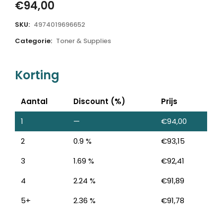
€
94,00
SKU:
4974019696652
Categorie:
Toner & Supplies
Korting
Aantal
Discount (%)
Prijs
1
—
€
94,00
2
0.9 %
€
93,15
3
1.69 %
€
92,41
4
2.24 %
€
91,89
5+
2.36 %
€
91,78