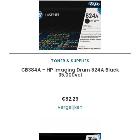
TONER & SUPPLIES
Toevoegen aan
CB384A – HP Imaging Drum 824A Black
35.000vel
winkelwagen
€
82,29
Vergelijken