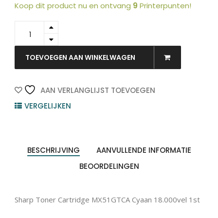
Koop dit product nu en ontvang
9
Printerpunten!
MX-
51GTCA
-
SHARP
TOEVOEGEN AAN WINKELWAGEN
Toner
Producten
ZOEKEN
zoeken
Cyaan
18.000vel
AAN VERLANGLIJST TOEVOEGEN
1st
VERGELIJKEN
quantity
BESCHRIJVING
AANVULLENDE INFORMATIE
BEOORDELINGEN
Sharp Toner Cartridge MX51GTCA Cyaan 18.000vel 1st