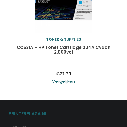
TONER & SUPPLIES
Toevoegen aan
CC531A – HP Toner Cartridge 304A Cyaan
2.800vel
winkelwagen
€
72,70
Vergelijken
PRINTERPLAZA.NL
Over Ons