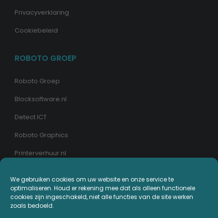
Privacyverklaring
Cookiebeleid
ROBOTO GROEP
Roboto Groep
Blocksoftware.nl
Detect ICT
Roboto Graphics
Printerverhuur.nl
We gebruiken cookies om uw website en onze service te
MIJN PRINTERPLAZA.NL
optimaliseren. Houd er rekening mee dat als alleen functionele
cookies zijn ingeschakeld, niet alle functies van de site werken
Bestellingen
zoals bedoeld.