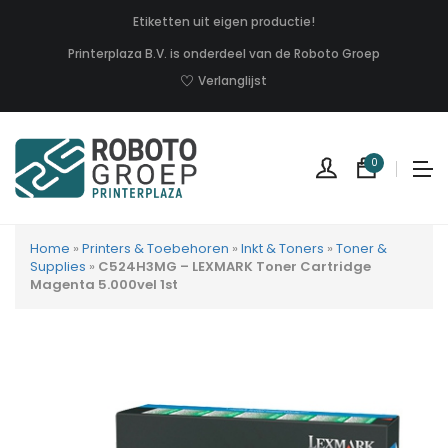
Etiketten uit eigen productie!
Printerplaza B.V. is onderdeel van de Roboto Groep
Verlanglijst
0
Home
»
Printers & Toebehoren
»
Inkt & Toners
»
Toner &
Supplies
»
C524H3MG – LEXMARK Toner Cartridge
Magenta 5.000vel 1st
Geen
produc
in
uw
winkel