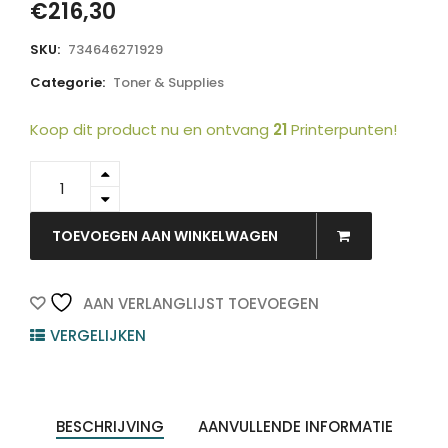
€
216,30
SKU:
734646271929
Categorie:
Toner & Supplies
Koop dit product nu en ontvang
21
Printerpunten!
C524H3MG
-
LEXMARK
Toner
TOEVOEGEN AAN WINKELWAGEN
Cartridge
Magenta
5.000vel
AAN VERLANGLIJST TOEVOEGEN
1st
VERGELIJKEN
quantity
BESCHRIJVING
AANVULLENDE INFORMATIE