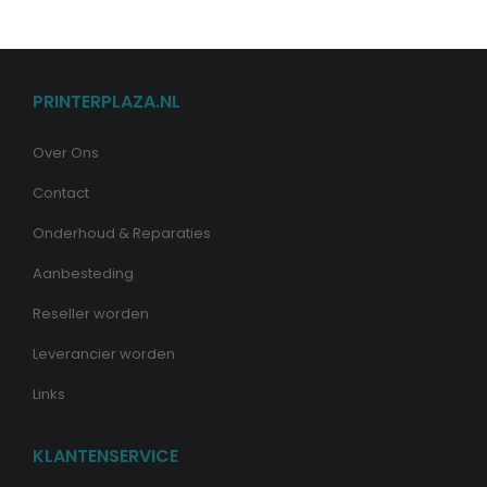
PRINTERPLAZA.NL
Over Ons
Contact
Onderhoud & Reparaties
Aanbesteding
Reseller worden
Leverancier worden
Links
KLANTENSERVICE