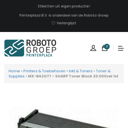
Etiketten uit eigen productie!
Printerplaza B.V. is onderdeel van de Roboto Groep
Verlanglijst
0
Home
»
Printers & Toebehoren
»
Inkt & Toners
»
Toner &
Supplies
»
MX-B42GT1 – SHARP Toner Black 20.000vel 1st
Geen
produc
in
uw
winkel