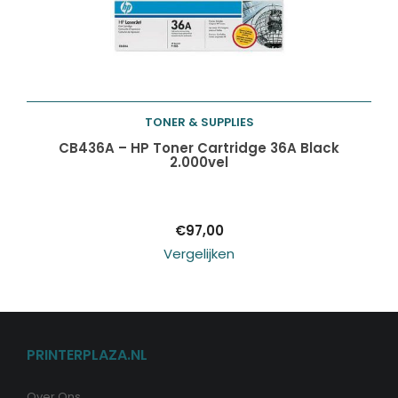
TONER & SUPPLIES
Toevoegen aan
CB436A – HP Toner Cartridge 36A Black
2.000vel
winkelwagen
€
97,00
Vergelijken
PRINTERPLAZA.NL
Over Ons