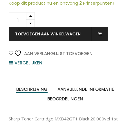
Koop dit product nu en ontvang
2
Printerpunten!
MX-
B42GT1
-
SHARP
TOEVOEGEN AAN WINKELWAGEN
Toner
Black
20.000vel
AAN VERLANGLIJST TOEVOEGEN
1st
VERGELIJKEN
quantity
BESCHRIJVING
AANVULLENDE INFORMATIE
BEOORDELINGEN
Sharp Toner Cartridge MXB42GT1 Black 20.000vel 1st