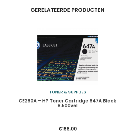
Producten
GERELATEERDE PRODUCTEN
ZOEKEN
zoeken
TONER & SUPPLIES
Toevoegen aan
CE260A – HP Toner Cartridge 647A Black
8.500vel
winkelwagen
€
168,00